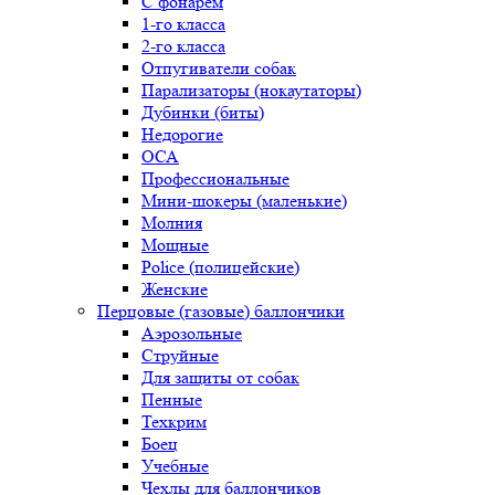
С фонарем
1-го класса
2-го класса
Отпугиватели собак
Парализаторы (нокаутаторы)
Дубинки (биты)
Недорогие
ОСА
Профессиональные
Мини-шокеры (маленькие)
Молния
Мощные
Police (полицейские)
Женские
Перцовые (газовые) баллончики
Аэрозольные
Струйные
Для защиты от собак
Пенные
Техкрим
Боец
Учебные
Чехлы для баллончиков