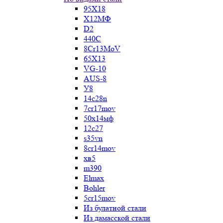
95Х18
Х12МФ
D2
440C
8Cr13MoV
65Х13
VG-10
AUS-8
У8
14c28n
7cr17mov
50х14мф
12c27
s35vn
8cr14mov
хв5
m390
Elmax
Bohler
5cr15mov
Из булатной стали
Из дамасской стали