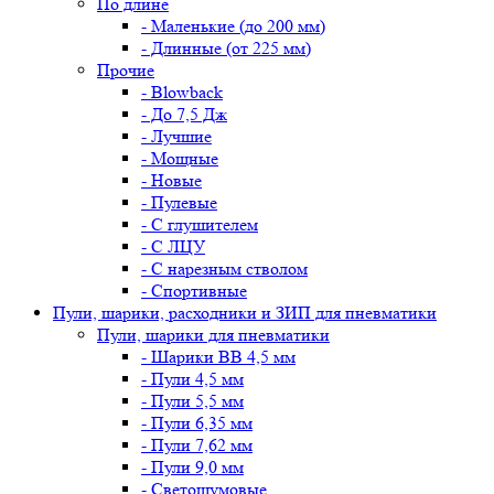
По длине
- Маленькие (до 200 мм)
- Длинные (от 225 мм)
Прочие
- Blowback
- До 7,5 Дж
- Лучшие
- Мощные
- Новые
- Пулевые
- С глушителем
- С ЛЦУ
- С нарезным стволом
- Спортивные
Пули, шарики, расходники и ЗИП для пневматики
Пули, шарики для пневматики
- Шарики BB 4,5 мм
- Пули 4,5 мм
- Пули 5,5 мм
- Пули 6,35 мм
- Пули 7,62 мм
- Пули 9,0 мм
- Светошумовые