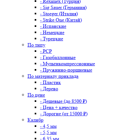
- Reximex (Турция)
- Sig Sauer (Германия)
- Stoeger (Италия)
- Strike One (Китай)
- Испанские
- Немецкие
- Турецкие
По типу
- PCP
- Газобаллонные
- Мультикомпрессионные
- Пружинно-поршневые
По материалу приклада
- Пластик
- Дерево
По цене
- Дешевые (до 8500 ₽)
- Цена + качество
- Дорогие (от 15000 ₽)
Калибр
- 4,5 мм
- 5,5 мм
- 6,35 мм