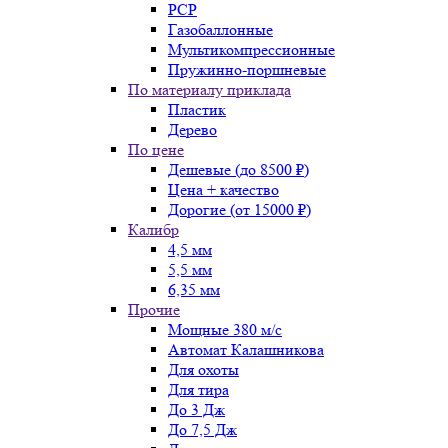
PCP
Газобаллонные
Мультикомпрессионные
Пружинно-поршневые
По материалу приклада
Пластик
Дерево
По цене
Дешевые (до 8500 ₽)
Цена + качество
Дорогие (от 15000 ₽)
Калибр
4,5 мм
5,5 мм
6,35 мм
Прочие
Мощные 380 м/с
Автомат Калашникова
Для охоты
Для тира
До 3 Дж
До 7,5 Дж