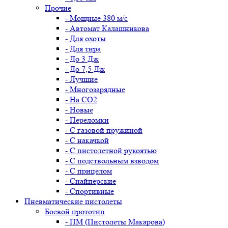
Прочие
- Мощные 380 м/с
- Автомат Калашникова
- Для охоты
- Для тира
- До 3 Дж
- До 7,5 Дж
- Лучшие
- Многозарядные
- На CO2
- Новые
- Переломки
- С газовой пружиной
- С накачкой
- С пистолетной рукоятью
- С подствольным взводом
- С прицелом
- Снайперские
- Спортивные
Пневматические пистолеты
Боевой прототип
- ПМ (Пистолеты Макарова)