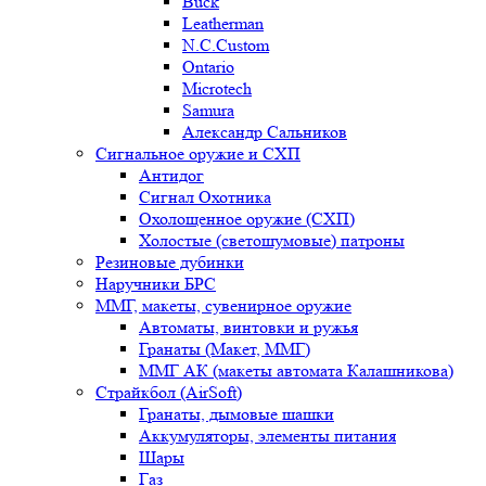
Buck
Leatherman
N.C.Custom
Ontario
Microtech
Samura
Александр Сальников
Сигнальное оружие и СХП
Антидог
Сигнал Охотника
Охолощенное оружие (СХП)
Холостые (светошумовые) патроны
Резиновые дубинки
Наручники БРС
ММГ, макеты, сувенирное оружие
Автоматы, винтовки и ружья
Гранаты (Макет, ММГ)
ММГ АК (макеты автомата Калашникова)
Страйкбол (AirSoft)
Гранаты, дымовые шашки
Аккумуляторы, элементы питания
Шары
Газ