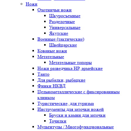
Ножи
Охотничьи ножи
Шкуросъемные
Разделочные
Универсальные
Якутские
Военные (тактические)
Швейцарские
Кованые ножи
Метательные
Метательные топоры
Ножи разведчика НР, армейские
Танто
Для рыбалки, рыбацкие
Финки НКВД
Цельнометаллические с фиксированным
клинком
Туристические, для туризма
Инструменты для заточки ножей
Бруски и камни для заточки
Точилки
Мультитулы / Многофункциональные