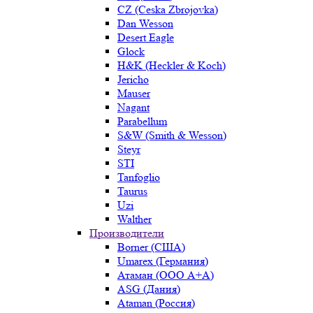
CZ (Ceska Zbrojovka)
Dan Wesson
Desert Eagle
Glock
H&K (Heckler & Koch)
Jericho
Mauser
Nagant
Parabellum
S&W (Smith & Wesson)
Steyr
STI
Tanfoglio
Taurus
Uzi
Walther
Производители
Borner (США)
Umarex (Германия)
Атаман (ООО А+А)
ASG (Дания)
Ataman (Россия)