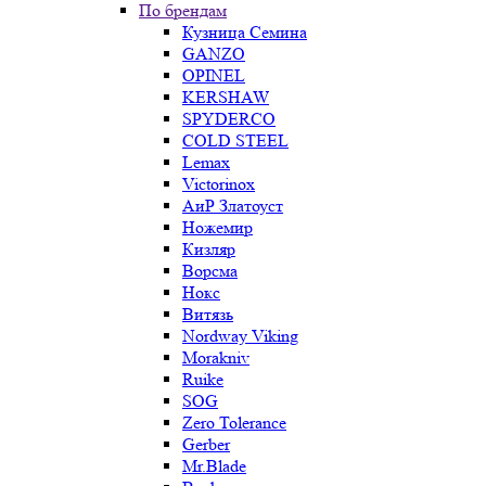
По брендам
Кузница Семина
GANZO
OPINEL
KERSHAW
SPYDERCO
COLD STEEL
Lemax
Victorinox
АиР Златоуст
Ножемир
Кизляр
Ворсма
Нокс
Витязь
Nordway Viking
Morakniv
Ruike
SOG
Zero Tolerance
Gerber
Mr.Blade