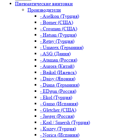
Пневматические винтовки
Производители
- Aselkon (Турция)
- Borner (США)
- Crosman (США)
- Hatsan (Турция)
- Retay (Турция)
- Umarex (Германия)
- ASG (Дания)
- Ataman (Россия)
- Aurora (Китай)
- Baikal (Ижевск)
- Daisy (Япония)
- Diana (Германия)
- EDgun (Россия)
- Ekol (Турция)
- Gamo (Испания)
- Gletcher (США)
- Jaeger (Россия)
- Kral / Smersh (Турция)
- Kuzey (Турция)
- Norica (Испания)