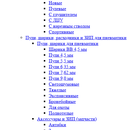
Новые
Пулевые
С глушителем
С ЛЦУ
С нарезным стволом
Спортивные
Пули, шарики, расходники и ЗИП для пневматики
Пули, шарики для пневматики
Шарики BB 4,5 мм
Пули 4,5 мм
Пули 5,5 мм
Пули 6,35 мм
Пули 7,62 мм
Пули 9,0 мм
Светошумовые
Тяжелые
Экспансивные
Бронебойные
Для охоты
Полнотелые
Аксессуары и ЗИП (запчасти)
Антабки