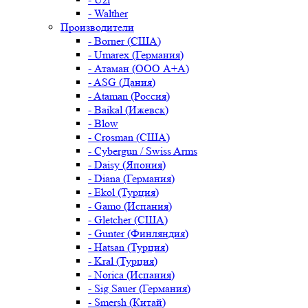
- Walther
Производители
- Borner (США)
- Umarex (Германия)
- Атаман (ООО А+А)
- ASG (Дания)
- Ataman (Россия)
- Baikal (Ижевск)
- Blow
- Crosman (США)
- Cybergun / Swiss Arms
- Daisy (Япония)
- Diana (Германия)
- Ekol (Турция)
- Gamo (Испания)
- Gletcher (США)
- Gunter (Финляндия)
- Hatsan (Турция)
- Kral (Турция)
- Norica (Испания)
- Sig Sauer (Германия)
- Smersh (Китай)