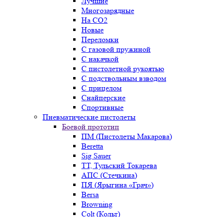
Лучшие
Многозарядные
На CO2
Новые
Переломки
С газовой пружиной
С накачкой
С пистолетной рукоятью
С подствольным взводом
С прицелом
Снайперские
Спортивные
Пневматические пистолеты
Боевой прототип
ПМ (Пистолеты Макарова)
Beretta
Sig Sauer
ТТ, Тульский Токарева
АПС (Стечкина)
ПЯ (Ярыгина «Грач»)
Bersa
Browning
Colt (Кольт)