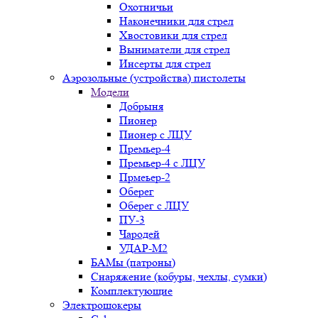
Охотничьи
Наконечники для стрел
Хвостовики для стрел
Выниматели для стрел
Инсерты для стрел
Аэрозольные (устройства) пистолеты
Модели
Добрыня
Пионер
Пионер с ЛЦУ
Премьер-4
Премьер-4 с ЛЦУ
Прмеьер-2
Оберег
Оберег с ЛЦУ
ПУ-3
Чародей
УДАР-М2
БАМы (патроны)
Снаряжение (кобуры, чехлы, сумки)
Комплектующие
Электрошокеры