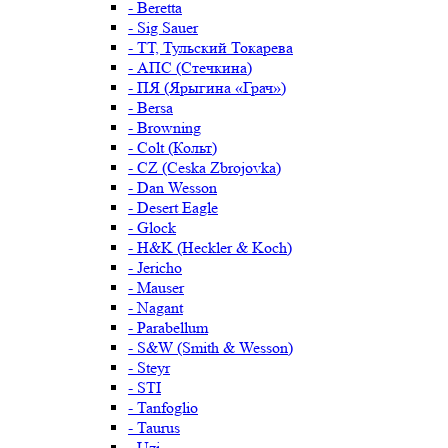
- Beretta
- Sig Sauer
- ТТ, Тульский Токарева
- АПС (Стечкина)
- ПЯ (Ярыгина «Грач»)
- Bersa
- Browning
- Colt (Кольт)
- CZ (Ceska Zbrojovka)
- Dan Wesson
- Desert Eagle
- Glock
- H&K (Heckler & Koch)
- Jericho
- Mauser
- Nagant
- Parabellum
- S&W (Smith & Wesson)
- Steyr
- STI
- Tanfoglio
- Taurus
- Uzi